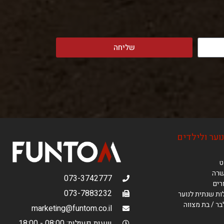
שליחה
וער ולילדים
ט
שרה
073-3742777
רים
073-7883232
ות שנתית לנוער
ר / בת מצווה
marketing@funtom.co.il
שעות פעילות: 08:00 - 18:00