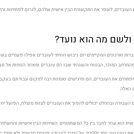
עובדים, לשפר את התקשורת הבין אישית שלהם, לגרום לפתיחות והיכ
 ולשם מה הוא נועד?
רות וארגונים המקיימים יום גיבוש חוויתי לעובדים אפילו פעמיים בש
מהמרחב המוכר, הבטוח והשגרתי שבו הם עובדים ומאזור הנוחות אל סבי
 מפתחים את העובדים, הם מרגישים נאמנות רבה למקום עבודתם בעקבו
 האלה.
 העבודה ובהחלט יכולים להפוך את העובדים לצוות מוצלח, הפועל יחד 
שית הוא עוזר לחבר בין כל המשתתפים. השיחות הבין אישיות והחשיפה
רעהו טוב יותר וללמוד על החבר לעבודה פרטים חדשים ולא תמיד יד