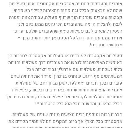
אוהבים ומעריכים כיום זה אטרקציות אקסטרים, אותן פעילויות
שהם לא מבצעים בכלל וגם פחות מתאימות לבילוי משפחתי!
קבוצות עובדים שנהנות תוך שיתוף פעולה, עבודת צוות ומטרה
לנצח ולהצליח הן מה שהעובדים הכי נהנים ממנו כיום ולנו
הניסיון להתאים לכם פעילות כזאת שהעובדים שלכם יעריכו
ויחזרו ממנו עם חיוך גדול על הפנים אך יותר חשוב מכך –
מגובשים וחברים!
פעילויות אקסטרים לעובדים או פעילויות אקסטרים לחברות הן
האופציה האולטימבית לגבש את העובדים דרך פעילויות וחוויות
בלתי נשכחות, פעילויות עם אדרנלין גבוה יוצרות אצל
המשתתפים סף ריגוש שנחרט בזיכרון ומייחד את החוויה שהם
עוברים ובכך זוכרים זאת לעד. ישנן מגוון רחב של פעילויות
אתגריות המציעות חוויות שונות, באוויר בים וביבשה, פעילויות
מוטוריות, פעילויות לקבוצות או פעילויות המחזקות את היחיד אך
הכלל הראשון והחשוב מכל הוא כלל הבטיחות!!!
חברות רבות וסוכנים רבים מציעים סוגים שונים של פעילויות
אקסטרים בכל הארץ אך ברוב המקרים הם לא תמיד מכירים את