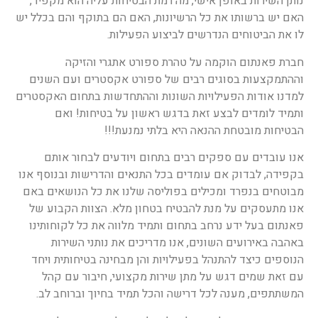
נותן השירות באופן אישי, מה רמת הבטיחות עליה הוא מקפיד,
האם יש ברשותו את כל הרשיונות, האם הם בתוקף והם בכלל יש
לו את הביטוחים הנדרשים לביצוע הפעילות.
חברת פאנתום הוקמה על טהרת ספורט אתגרי והזיקה
וההתמקצעות בסוגים רבים של ספורט אקסטרים ועם השנים
למדנו אודות הפעילויות השונות וההתחדשות בתחום האקסטרים
ותמיד לומדים לבצע זאת בדגש ראשון על בטיחות! ואם
הבטיחות מובטחת ההנאה היא בלתי נמנעת!!!
אנו עובדים עם ספקים רבים בתחום ויודעים לבחור אותם
בקפידה, לבדוק אם עומדים בכל התנאים והדרישות ובנוסף אנו
מבוטחים בנפרד ומכילים בפוליסה שלנו את כל הנושאים באם
אנו מתעסקים על מנת להבטיח בטחון מלא. הצוות הקבוע של
פאנתום בעל ידע נרחב בתחום ותמיד מלווה את כל לקוחותינו
באהבה באירועים השונים, אנו מדריכים את נותני השירות
הנוספים כיצד להתנהל בפעילויות והן מבחינה בטיחותית ויחד
עם זאת שמים דגש על מתן שירות מקצועי, חיבור עם קהל
המשתתפים, מענה לכל דרישה והכל תמיד בחיוך וברוחב לב.