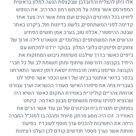
אלו ניתן להצליח והדובדבן שבקצפת הגעה למלון בראשית
המפורסם אשר צופה על מכתש רמון המרהיב. את הנופש
ליווינו בכל הפרטים הקטנים ועם צוות אשר היה צעד אחד
קדימה לפני המשתתפים, גלשנו בדיונות חול, ביקרנו באתר
שבטה ההיסטורי, אכלנו טוב, בערב אמן חושים הפתיע
והרשים את המשתתפים המלומדים, ונשארנו לילה ארוך של
צחוקים ופינוקים בלובי המלון. בבוקר ירדנו למכתש עם
ג'יפים כאשר בדרך שילבנו משימות גיבוש המחזקות את
היחיד בקבוצה ודורשות שיתוף ומתן תשומת לב של כל חברי
הקבוצה וסיימנו בחווה תרבותית יוצאת דופן כאשר התארחנו
בכפר בדואי אותנטי בביתו של ראש הכפר אשר סיפר לנו
בעברית צחה את סיפורו האישי מעורר ההשראה וערך עבורנו
ארוחת צהריים קולינרית באווירת המקום כאשר השיא היה
שהוציא לפנינו עופות מושחמים מבטן האדמה. קינחנו
במתוקים תוצרת בית ובניגונים של נגן עוד אשר הרים את
האווירה. זהו היה מסע מרתק מיוחד ומהנה בו למנכ"ל החברה
היתה את החשיבות להכניס ערך מוסף לעובדיו. בסיעור
מוחות אשר נערך מספר חודשים קודם לכן העלנו רעיונות