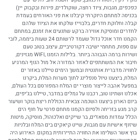
כפכפים, מגבות, ציוד רחצה, שוקולדים, פירות ובקבוק יין)
בכניסה למתחם היוקרתי קיבלנו את פני האורחים בעמדת
קבלה וחלוקת חדרים, בלבוייז שלקחו את הציוד שלהם
לחדרים ומוסיקת אווירה ברקע שתנעים את זמנם, במתחם
הקמנו חדר אוכל גדול שעמד לרשותם 24 שעות ביממה, לובי
עם ספות, מתחמי ישיבה דקורטיביים, עיצוב בטוב טעם
ושירות ברמה הגבוהה ביותר. בלילות הזמנו ,WIFI מגזינים,
חיבור את המשתתפים לאזור המדורה אל מול הנוף המרגיע
לחוויה מדברית אותנטית ובמשך הימים טיילנו באזור ים
המלח, ביצענו טיול סנפלינג לתוך מערות המלח, ביקרנו
במפעל אהבה לייצור מוצרי ים המלח המפורסם בכל העולם,
אכלנו ושתינו טוב, רכבנו על גמלים במדבר, טיילנו בג'יפים,
ביום הארון ביצענו השכמה צבאית הכוללת ריצת בוקר ושיעור
קרב מגע בזריחה ולסיום הקמנו מתחם פרטי על חוף הים
הכלל עמדות מסאז'ים, בר שייקים ואלכוהול, מוסיקה, מיטות
שיזוף אישיות עם מגבות, שייט קיאקים בים המלח ובלניות
בוץ אשר השלימו את החוויה התיירותית במקום. האירוע היה