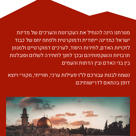
מטרתנו הינה להנחיל את העקרונות והערכים של מדינת
ישראל כמדינה ייחודית ודמוקרטית ולפתח יחס של כבוד
לזכויות האדם, לחירות היסוד, לערכים דמוקרטיים ולמגוון
תרבויות והשקפותיהם ובכך לחנך לחתירה לשלום וסובלנות
בין בני האדם ובין הדתות והעמים.
נשמח לבנות עבורכם לו"ז פעילות ערכי, חווייתי, מקורי ויוצא
דופן בהתאם לדרישותיכם.