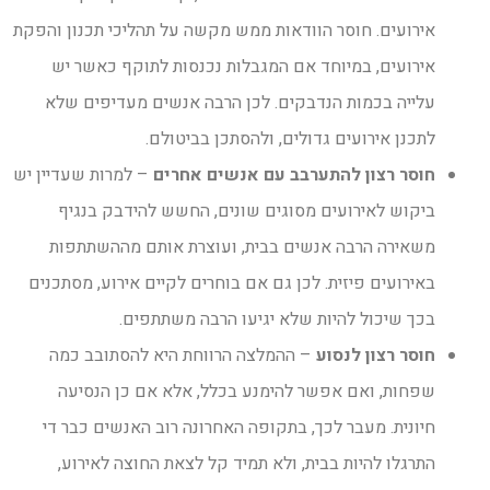
אירועים. חוסר הוודאות ממש מקשה על תהליכי תכנון והפקת
אירועים, במיוחד אם המגבלות נכנסות לתוקף כאשר יש
עלייה בכמות הנדבקים. לכן הרבה אנשים מעדיפים שלא
לתכנן אירועים גדולים, ולהסתכן בביטולם.
חוסר רצון להתערבב עם אנשים אחרים
– למרות שעדיין יש
ביקוש לאירועים מסוגים שונים, החשש להידבק בנגיף
משאירה הרבה אנשים בבית, ועוצרת אותם מההשתתפות
באירועים פיזית. לכן גם אם בוחרים לקיים אירוע, מסתכנים
בכך שיכול להיות שלא יגיעו הרבה משתתפים.
חוסר רצון לנסוע
– ההמלצה הרווחת היא להסתובב כמה
שפחות, ואם אפשר להימנע בכלל, אלא אם כן הנסיעה
חיונית. מעבר לכך, בתקופה האחרונה רוב האנשים כבר די
התרגלו להיות בבית, ולא תמיד קל לצאת החוצה לאירוע,