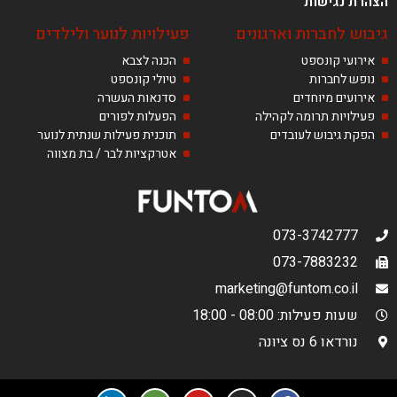
הצהרת נגישות
גיבוש לחברות וארגונים
פעילויות לנוער ולילדים
אירועי קונספט
הכנה לצבא
נופש לחברות
טיולי קונספט
אירועים מיוחדים
סדנאות העשרה
פעילויות תרומה לקהילה
הפעלות לפורים
הפקת גיבוש לעובדים
תוכנית פעילות שנתית לנוער
אטרקציות לבר / בת מצווה
073-3742777
073-7883232
marketing@funtom.co.il
שעות פעילות: 08:00 - 18:00
נורדאו 6 נס ציונה