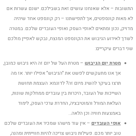
התשובות – אלא שאנחנו עושים זאת בשבילכם. ישנם עשרות אם
לא מאות קונספטים, אך לתפישתנו – רק קונספט אחד שיהיה
מדויק, נכון ומתאים לאופי העסק ואופי העובדים שלכם. במטרה
לשדך לאירוע הגיבוש את הקונספט המנצח, נבקש לאפיין מולכם
שני דברים עיקריים:
מטרת יום הגיבוש
– מטרת העל של יום זה היא גיבוש כמובן,
אך אנו מתעקשים לפשט את "הגיבוש" אפילו יותר. אז מה
תרצו בעיקר להשיג מיום זה? לדוגמא: העצמת תחושת
השייכות של העובד, היכרות בין עובדים ממחלקות שונות,
העלאת המורל והמוטיבציה, החדרת ערכי העסק, לימוד
באמצעות חוויה וכן הלאה…
אופי העובדים
– אין עוד מישהו שמכיר את העובדים שלכם
טוב יותר מכם. פעילות גיבוש צריכה להיות חווייתית ומהנה,