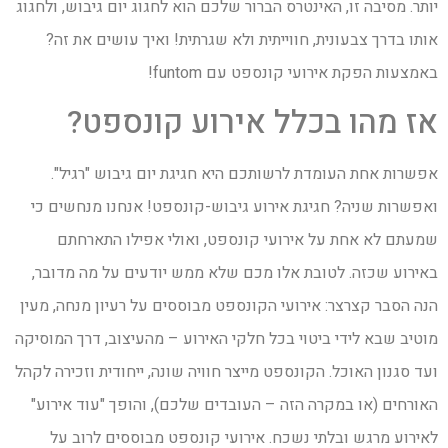
יותר. מסיבה זו, האינטרס הברור שלכם הוא לחגוג יום גיבוש, ולחגוג
אותו בדרך צבעונית, חווייתית ולא שגרתית! ואיך עושים את זה?
באמצעות הפקת אירועי קונספט עם funtom!
אז מהו בכלל אירוע קונספט?
אפשרות אחת העומדת לרשותכם היא חגיגת יום גיבוש "רגיל".
ואפשרות שניה? חגיגת אירוע גיבוש-קונספט! אנחנו מנחשים כי
שמעתם לא אחת על אירועי קונספט, ואולי אפילו התארחתם
באירוע שכזה. לטובת אלו מכם שלא ממש יודעים על מה מדובר,
הנה הסבר קצרצר: אירועי הקונספט מבוססים על רעיון מנחה, מעין
מוטיב שבא לידי ביטוי בכל חלקי האירוע – מהעיצוב, דרך המוסיקה
ועד סגנון האוכל. הקונספט מייצר חוויה שונה, ייחודית וזכירה לקהל
האורחים (או במקרה הזה – העובדים שלכם), והופך "עוד אירוע"
לאירוע מרגש ובלתי נשכח. אירועי קונספט מבוססים לרוב על