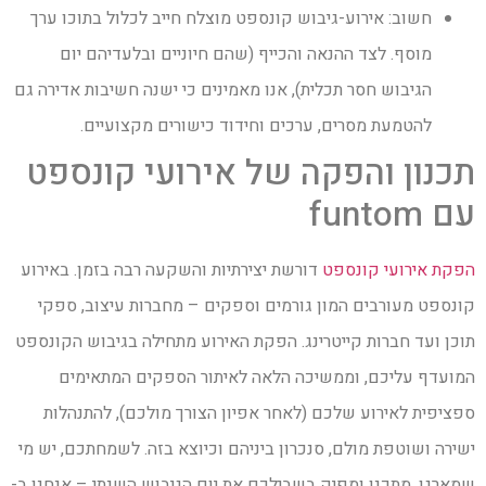
חשוב: אירוע-גיבוש קונספט מוצלח חייב לכלול בתוכו ערך
מוסף. לצד ההנאה והכייף (שהם חיוניים ובלעדיהם יום
הגיבוש חסר תכלית), אנו מאמינים כי ישנה חשיבות אדירה גם
להטמעת מסרים, ערכים וחידוד כישורים מקצועיים.
תכנון והפקה של אירועי קונספט
עם funtom
הפקת אירועי קונספט
דורשת יצירתיות והשקעה רבה בזמן. באירוע
קונספט מעורבים המון גורמים וספקים – מחברות עיצוב, ספקי
תוכן ועד חברות קייטרינג. הפקת האירוע מתחילה בגיבוש הקונספט
המועדף עליכם, וממשיכה הלאה לאיתור הספקים המתאימים
ספציפית לאירוע שלכם (לאחר אפיון הצורך מולכם), להתנהלות
ישירה ושוטפת מולם, סנכרון ביניהם וכיוצא בזה. לשמחתכם, יש מי
שמארגן, מתכנן ומפיק בשבילכם את יום הגיבוש השנתי – אנחנו ב-