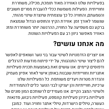
בפעילויות שלנו האווירה מאוד תומכת, מכילה, משחררת
וחווייתית. הפעילות משמשת ככלי להעברת מסרים חשובים
והטמעתם, והחוויה כל כך עוצמתית שיוצרת שינוי מהותי,
שנשמר לאורך זמן. אווירת הקיץ והחופש הגדול שנמצאת
ברקע גם משפיעה על החוויה, ההרגשה יותר משוחררת ומזג
האוויר מאפשר גיוון רב עם הפעילויות השונות.
מה אנחנו עושים?
אנו יוצרים הזדמנויות לשינוי עבור בני נוער ושואפים לאפשר
להם ליצור שינוי התנהגותי, על ידי פיתוח מודעות להרגלים
ודפוסים קיימים. אנו עושים זאת באמצעות תכנית פעילויות
אתגריות וחווייתיות שנבנות באופן אישי לאחר אפיון מעמיק
והגדרת מטרות ויעדים משותפת. כל הפעילויות שלנו
ערכיות, חווייתיות והן יעניקו לבני הנוער כלים להתמודדות
ולשינוי המצב הקיים. אנו מעמידים לרשותכם המון סוגים של
פעילויות ביניהן פעילויות קונספט, פעילויות גיבוש, סדנאות
העשרה, טיולים הישרדות, טיולי אתגר וחוויה ועוד. כמובן