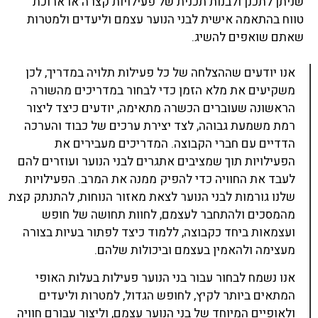
שניתן לתכנן ולבנות תכנית של פעילויות קצרה או ארוכת
טווח בהתאמה אישית לבני הנוער עצמם וליעדים ולמטרות
שאתם שואפים להשיג.
אנו יודעים שההצלחה של כל פעילות תלויה במדריך, לכן
משקיעים את מלא הזמן כדי לבחור במדריכים מהשורה
הראשונה שעוברים הכשרה מתאימה, יודעים כיצד ליצור
רמת משמעת גבוהה, לצד יצירת ערכים של כבוד והערכה
הדדיים עם חברי הקבוצה. המדריכים מעבירים את
הפעילויות תוך שמציבים אתגרים לבני הנוער ועוזרים להם
לעבד את החוויה כדי להפיק ממנה את המרב. הפעילויות
שלנו גורמות לבני הנוער לצאת מאזור הנוחות, להתנתק קצת
מהמסכים ולהתחבר לעצמם, לחוות תחושה של חופש
ועצמאות ביחד כקבוצה, ללמוד כיצד לפתור בעיות בצורה
מעצימה ולהאמין בעצמם וביכולות שלהם.
אנו נשמח לבחור עבור בני הנוער פעילות בעלות האופי
המתאים ביותר לקיץ, לחופש הגדול, למטרות וליעדים
ולאופיים המיוחד של בני הנוער עצמם, וליצור עבורם חוויה