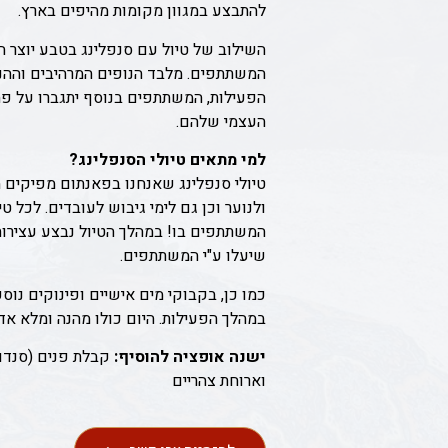
להתבצע במגוון מקומות מהיפים בארץ.
השילוב של טיול עם סנפלינג בטבע יוצר חו
המשתתפים. מלבד הנופים המרהיבים וההנ
הפעילות, המשתתפים בנוסף יתגברו על פח
העצמי שלהם.
למי מתאים טיולי הסנפלינג?
טיולי סנפלינג שאנחנו בפאנתום מפיקים 
ולנוער וכן גם לימי גיבוש לעובדים.
לכל טי
המשתתפים בו!
במהלך הטיול נבצע עצירות
שיעלו ע"י המשתתפים.
כמו כן, בקבוקי מים אישיים ופינוקים נו
במהלך הפעילות. היום כולו מהנה ומלא אדר
ישנה אופציה להוס
יף:
קבלת פנים (סנדויצ
וארוחת צהריים