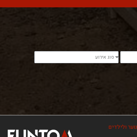
וער ולילדים