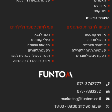
מאמרים
פעילות גיבוש לצוות קטן
אודותינו
צור קשר
הצהרת נגישות
גיבוש לחברות וארגונים
פעילויות לנוער ולילדים
אירועי קונספט
הכנה לצבא
נופש לחברות
טיולי קונספט
אירועים מיוחדים
סדנאות העשרה
פעילויות תרומה לקהילה
הפעלות לפורים
הפקת גיבוש לעובדים
תוכנית פעילות שנתית לנוער
אטרקציות לבר / בת מצווה
073-3742777
073-7883232
marketing@funtom.co.il
שעות פעילות: 08:00 - 18:00